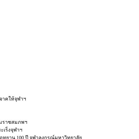
ะ
ิจาคให้จุฬาฯ
รมราชสมภพฯ
มะเร็งจุฬาฯ
ุทยาน 100 ปี จุฬาลงกรณ์มหาวิทยาลัย