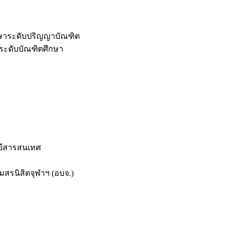
กษาระดับปริญญาบัณฑิต
ระดับบัณฑิตศึกษา
ยีสารสนเทศ
สรนิสิตจุฬาฯ (อบจ.)