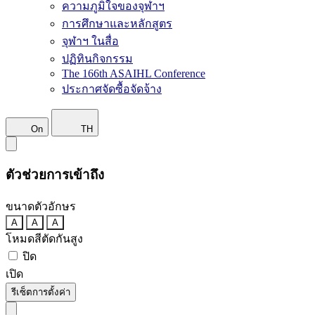
ความภูมิใจของจุฬาฯ
การศึกษาและหลักสูตร
จุฬาฯ ในสื่อ
ปฏิทินกิจกรรม
The 166th ASAIHL Conference
ประกาศจัดซื้อจัดจ้าง
On
TH
ตัวช่วยการเข้าถึง
ขนาดตัวอักษร
A
A
A
โหมดสีตัดกันสูง
ปิด
เปิด
รีเซ็ตการตั้งค่า