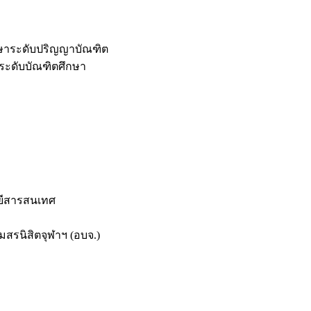
กษาระดับปริญญาบัณฑิต
ระดับบัณฑิตศึกษา
ยีสารสนเทศ
สรนิสิตจุฬาฯ (อบจ.)