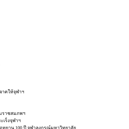
ะ
ิจาคให้จุฬาฯ
รมราชสมภพฯ
มะเร็งจุฬาฯ
ุทยาน 100 ปี จุฬาลงกรณ์มหาวิทยาลัย