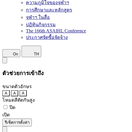
ความภูมิใจของจุฬาฯ
การศึกษาและหลักสูตร
จุฬาฯ ในสื่อ
ปฏิทินกิจกรรม
The 166th ASAIHL Conference
ประกาศจัดซื้อจัดจ้าง
On
TH
ตัวช่วยการเข้าถึง
ขนาดตัวอักษร
A
A
A
โหมดสีตัดกันสูง
ปิด
เปิด
รีเซ็ตการตั้งค่า