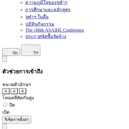
ความภูมิใจของจุฬาฯ
การศึกษาและหลักสูตร
จุฬาฯ ในสื่อ
ปฏิทินกิจกรรม
The 166th ASAIHL Conference
ประกาศจัดซื้อจัดจ้าง
On
TH
ตัวช่วยการเข้าถึง
ขนาดตัวอักษร
A
A
A
โหมดสีตัดกันสูง
ปิด
เปิด
รีเซ็ตการตั้งค่า