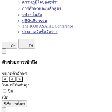
ความภูมิใจของจุฬาฯ
การศึกษาและหลักสูตร
จุฬาฯ ในสื่อ
ปฏิทินกิจกรรม
The 166th ASAIHL Conference
ประกาศจัดซื้อจัดจ้าง
On
TH
ตัวช่วยการเข้าถึง
ขนาดตัวอักษร
A
A
A
โหมดสีตัดกันสูง
ปิด
เปิด
รีเซ็ตการตั้งค่า