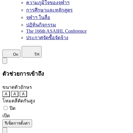
ความภูมิใจของจุฬาฯ
การศึกษาและหลักสูตร
จุฬาฯ ในสื่อ
ปฏิทินกิจกรรม
The 166th ASAIHL Conference
ประกาศจัดซื้อจัดจ้าง
On
TH
ตัวช่วยการเข้าถึง
ขนาดตัวอักษร
A
A
A
โหมดสีตัดกันสูง
ปิด
เปิด
รีเซ็ตการตั้งค่า