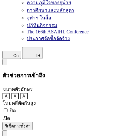
ความภูมิใจของจุฬาฯ
การศึกษาและหลักสูตร
จุฬาฯ ในสื่อ
ปฏิทินกิจกรรม
The 166th ASAIHL Conference
ประกาศจัดซื้อจัดจ้าง
On
TH
ตัวช่วยการเข้าถึง
ขนาดตัวอักษร
A
A
A
โหมดสีตัดกันสูง
ปิด
เปิด
รีเซ็ตการตั้งค่า