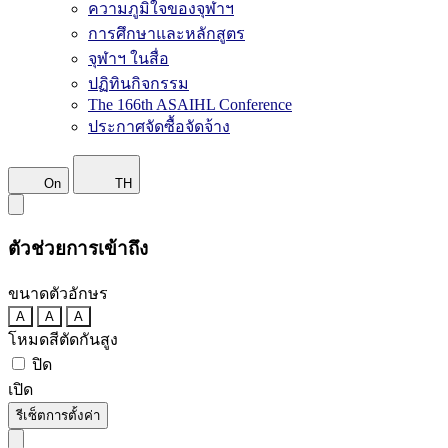
ความภูมิใจของจุฬาฯ
การศึกษาและหลักสูตร
จุฬาฯ ในสื่อ
ปฏิทินกิจกรรม
The 166th ASAIHL Conference
ประกาศจัดซื้อจัดจ้าง
On
TH
ตัวช่วยการเข้าถึง
ขนาดตัวอักษร
A
A
A
โหมดสีตัดกันสูง
ปิด
เปิด
รีเซ็ตการตั้งค่า