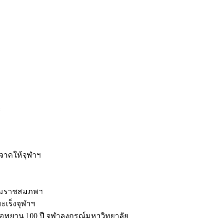
ะ
ิจาคให้จุฬาฯ
รมราชสมภพฯ
มะเร็งจุฬาฯ
ุทยาน 100 ปี จุฬาลงกรณ์มหาวิทยาลัย