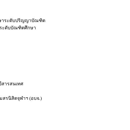
กษาระดับปริญญาบัณฑิต
ระดับบัณฑิตศึกษา
ยีสารสนเทศ
สรนิสิตจุฬาฯ (อบจ.)