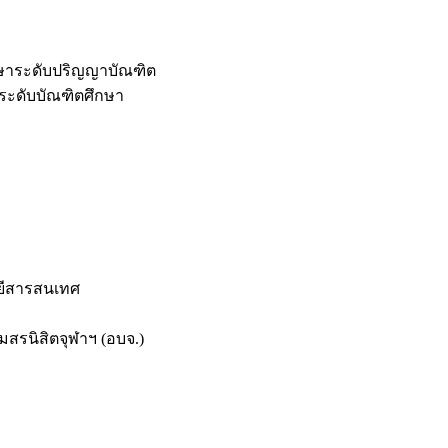
กษาระดับปริญญาบัณฑิต
ระดับบัณฑิตศึกษา
ยีสารสนเทศ
สรนิสิตจุฬาฯ (อบจ.)