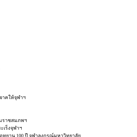
ะ
ิจาคให้จุฬาฯ
รมราชสมภพฯ
มะเร็งจุฬาฯ
ุทยาน 100 ปี จุฬาลงกรณ์มหาวิทยาลัย