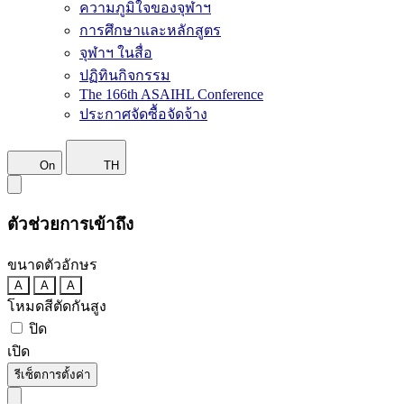
ความภูมิใจของจุฬาฯ
การศึกษาและหลักสูตร
จุฬาฯ ในสื่อ
ปฏิทินกิจกรรม
The 166th ASAIHL Conference
ประกาศจัดซื้อจัดจ้าง
On
TH
ตัวช่วยการเข้าถึง
ขนาดตัวอักษร
A
A
A
โหมดสีตัดกันสูง
ปิด
เปิด
รีเซ็ตการตั้งค่า