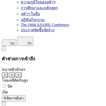
ความภูมิใจของจุฬาฯ
การศึกษาและหลักสูตร
จุฬาฯ ในสื่อ
ปฏิทินกิจกรรม
The 166th ASAIHL Conference
ประกาศจัดซื้อจัดจ้าง
On
TH
ตัวช่วยการเข้าถึง
ขนาดตัวอักษร
A
A
A
โหมดสีตัดกันสูง
ปิด
เปิด
รีเซ็ตการตั้งค่า