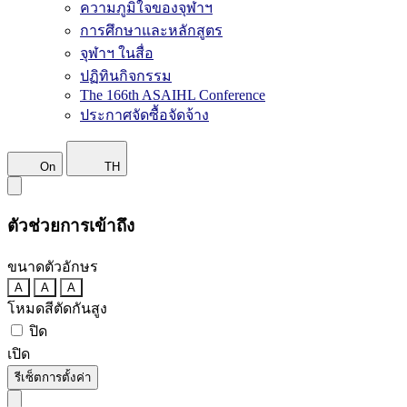
ความภูมิใจของจุฬาฯ
การศึกษาและหลักสูตร
จุฬาฯ ในสื่อ
ปฏิทินกิจกรรม
The 166th ASAIHL Conference
ประกาศจัดซื้อจัดจ้าง
On
TH
ตัวช่วยการเข้าถึง
ขนาดตัวอักษร
A
A
A
โหมดสีตัดกันสูง
ปิด
เปิด
รีเซ็ตการตั้งค่า