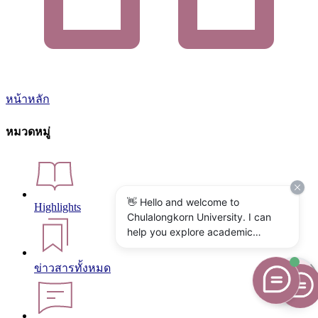
หน้าหลัก
หมวดหมู่
👋 Hello and welcome to
Highlights
Chulalongkorn University. I can
help you explore academic
programs, admissions, research,
campus life, and university
ข่าวสารทั้งหมด
services. What would you like to
know?