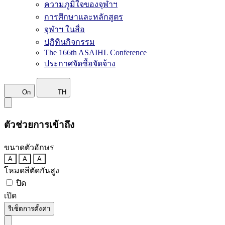
ความภูมิใจของจุฬาฯ
การศึกษาและหลักสูตร
จุฬาฯ ในสื่อ
ปฏิทินกิจกรรม
The 166th ASAIHL Conference
ประกาศจัดซื้อจัดจ้าง
On
TH
ตัวช่วยการเข้าถึง
ขนาดตัวอักษร
A
A
A
โหมดสีตัดกันสูง
ปิด
เปิด
รีเซ็ตการตั้งค่า