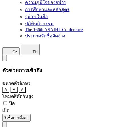
ความภูมิใจของจุฬาฯ
การศึกษาและหลักสูตร
จุฬาฯ ในสื่อ
ปฏิทินกิจกรรม
The 166th ASAIHL Conference
ประกาศจัดซื้อจัดจ้าง
On
TH
ตัวช่วยการเข้าถึง
ขนาดตัวอักษร
A
A
A
โหมดสีตัดกันสูง
ปิด
เปิด
รีเซ็ตการตั้งค่า