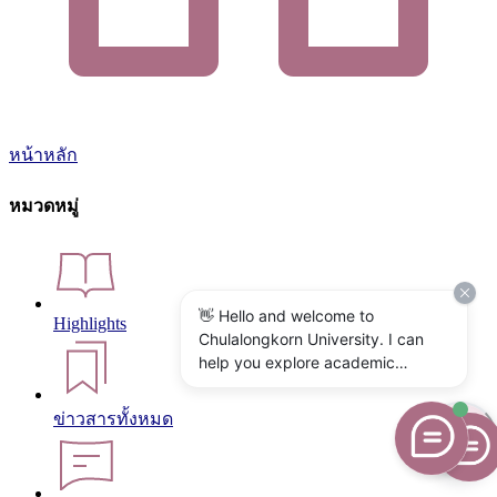
หน้าหลัก
หมวดหมู่
👋 Hello and welcome to
Highlights
Chulalongkorn University. I can
help you explore academic
programs, admissions, research,
campus life, and university
ข่าวสารทั้งหมด
services. What would you like to
know?