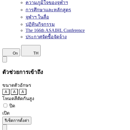
ความภูมิใจของจุฬาฯ
การศึกษาและหลักสูตร
จุฬาฯ ในสื่อ
ปฏิทินกิจกรรม
The 166th ASAIHL Conference
ประกาศจัดซื้อจัดจ้าง
On
TH
ตัวช่วยการเข้าถึง
ขนาดตัวอักษร
A
A
A
โหมดสีตัดกันสูง
ปิด
เปิด
รีเซ็ตการตั้งค่า