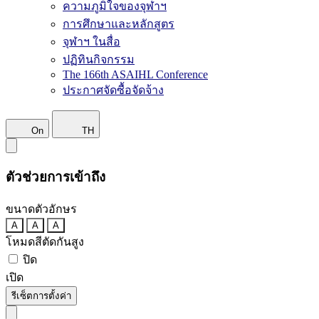
ความภูมิใจของจุฬาฯ
การศึกษาและหลักสูตร
จุฬาฯ ในสื่อ
ปฏิทินกิจกรรม
The 166th ASAIHL Conference
ประกาศจัดซื้อจัดจ้าง
On
TH
ตัวช่วยการเข้าถึง
ขนาดตัวอักษร
A
A
A
โหมดสีตัดกันสูง
ปิด
เปิด
รีเซ็ตการตั้งค่า