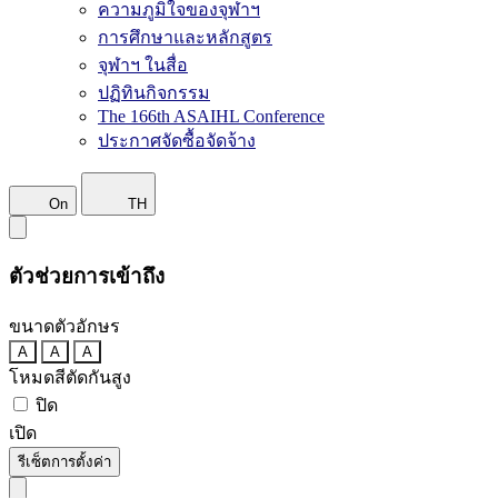
ความภูมิใจของจุฬาฯ
การศึกษาและหลักสูตร
จุฬาฯ ในสื่อ
ปฏิทินกิจกรรม
The 166th ASAIHL Conference
ประกาศจัดซื้อจัดจ้าง
On
TH
ตัวช่วยการเข้าถึง
ขนาดตัวอักษร
A
A
A
โหมดสีตัดกันสูง
ปิด
เปิด
รีเซ็ตการตั้งค่า