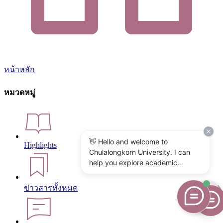
หน้าหลัก
หมวดหมู่
👋 Hello and welcome to
Highlights
Chulalongkorn University. I can
help you explore academic
programs, admissions, research,
campus life, and university
ข่าวสารทั้งหมด
services. What would you like to
know?