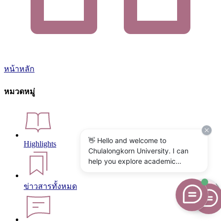
หน้าหลัก
หมวดหมู่
👋 Hello and welcome to
Highlights
Chulalongkorn University. I can
help you explore academic
programs, admissions, research,
campus life, and university
ข่าวสารทั้งหมด
services. What would you like to
know?