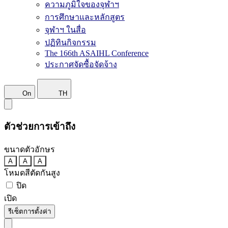
ความภูมิใจของจุฬาฯ
การศึกษาและหลักสูตร
จุฬาฯ ในสื่อ
ปฏิทินกิจกรรม
The 166th ASAIHL Conference
ประกาศจัดซื้อจัดจ้าง
On
TH
ตัวช่วยการเข้าถึง
ขนาดตัวอักษร
A
A
A
โหมดสีตัดกันสูง
ปิด
เปิด
รีเซ็ตการตั้งค่า