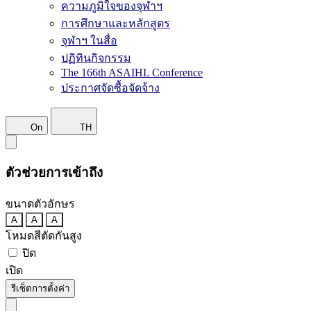
ความภูมิใจของจุฬาฯ
การศึกษาและหลักสูตร
จุฬาฯ ในสื่อ
ปฏิทินกิจกรรม
The 166th ASAIHL Conference
ประกาศจัดซื้อจัดจ้าง
On
TH
ตัวช่วยการเข้าถึง
ขนาดตัวอักษร
A
A
A
โหมดสีตัดกันสูง
ปิด
เปิด
รีเซ็ตการตั้งค่า