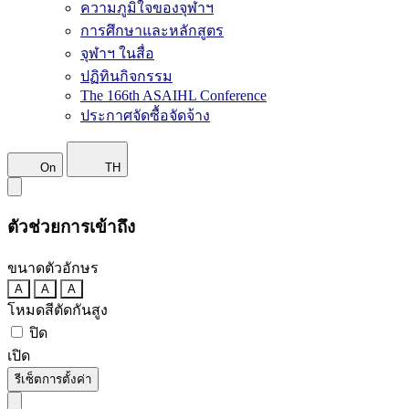
ความภูมิใจของจุฬาฯ
การศึกษาและหลักสูตร
จุฬาฯ ในสื่อ
ปฏิทินกิจกรรม
The 166th ASAIHL Conference
ประกาศจัดซื้อจัดจ้าง
On
TH
ตัวช่วยการเข้าถึง
ขนาดตัวอักษร
A
A
A
โหมดสีตัดกันสูง
ปิด
เปิด
รีเซ็ตการตั้งค่า