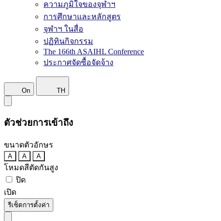
ความภูมิใจของจุฬาฯ
การศึกษาและหลักสูตร
จุฬาฯ ในสื่อ
ปฏิทินกิจกรรม
The 166th ASAIHL Conference
ประกาศจัดซื้อจัดจ้าง
On
TH
ตัวช่วยการเข้าถึง
ขนาดตัวอักษร
A
A
A
โหมดสีตัดกันสูง
ปิด
เปิด
รีเซ็ตการตั้งค่า