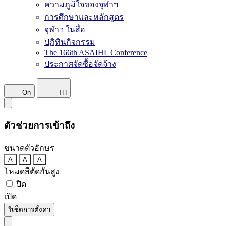
ความภูมิใจของจุฬาฯ
การศึกษาและหลักสูตร
จุฬาฯ ในสื่อ
ปฏิทินกิจกรรม
The 166th ASAIHL Conference
ประกาศจัดซื้อจัดจ้าง
On
TH
ตัวช่วยการเข้าถึง
ขนาดตัวอักษร
A
A
A
โหมดสีตัดกันสูง
ปิด
เปิด
รีเซ็ตการตั้งค่า