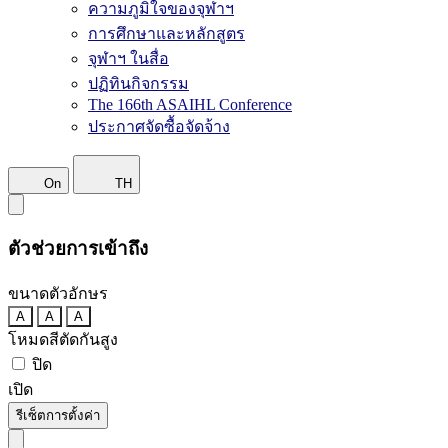
ความภูมิใจของจุฬาฯ
การศึกษาและหลักสูตร
จุฬาฯ ในสื่อ
ปฏิทินกิจกรรม
The 166th ASAIHL Conference
ประกาศจัดซื้อจัดจ้าง
On
TH
ตัวช่วยการเข้าถึง
ขนาดตัวอักษร
A
A
A
โหมดสีตัดกันสูง
ปิด
เปิด
รีเซ็ตการตั้งค่า