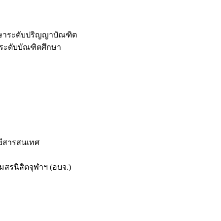
กษาระดับปริญญาบัณฑิต
ระดับบัณฑิตศึกษา
ยีสารสนเทศ
สรนิสิตจุฬาฯ (อบจ.)