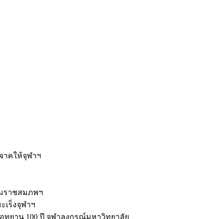
ะ
ิจาคให้จุฬาฯ
รมราชสมภพฯ
มะเร็งจุฬาฯ
ุทยาน 100 ปี จุฬาลงกรณ์มหาวิทยาลัย