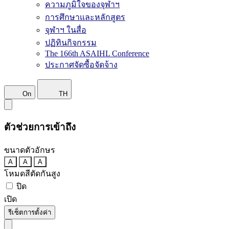
ความภูมิใจของจุฬาฯ
การศึกษาและหลักสูตร
จุฬาฯ ในสื่อ
ปฏิทินกิจกรรม
The 166th ASAIHL Conference
ประกาศจัดซื้อจัดจ้าง
On
TH
ตัวช่วยการเข้าถึง
ขนาดตัวอักษร
A
A
A
โหมดสีตัดกันสูง
ปิด
เปิด
รีเซ็ตการตั้งค่า