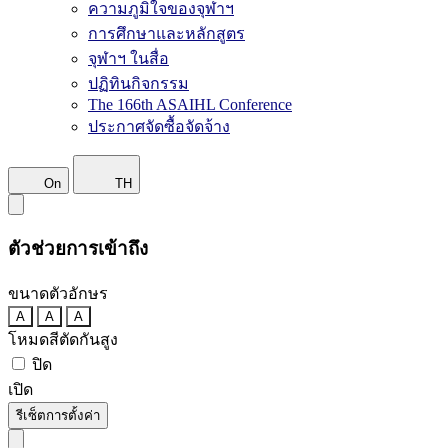
ความภูมิใจของจุฬาฯ
การศึกษาและหลักสูตร
จุฬาฯ ในสื่อ
ปฏิทินกิจกรรม
The 166th ASAIHL Conference
ประกาศจัดซื้อจัดจ้าง
On
TH
ตัวช่วยการเข้าถึง
ขนาดตัวอักษร
A
A
A
โหมดสีตัดกันสูง
ปิด
เปิด
รีเซ็ตการตั้งค่า