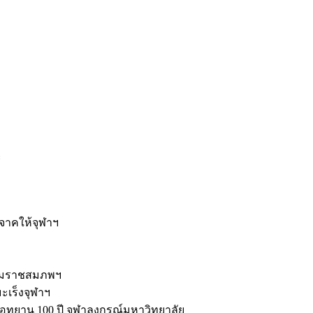
ะ
ิจาคให้จุฬาฯ
รมราชสมภพฯ
มะเร็งจุฬาฯ
ุทยาน 100 ปี จุฬาลงกรณ์มหาวิทยาลัย