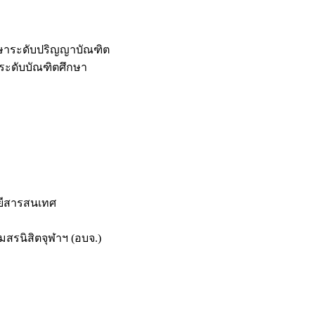
กษาระดับปริญญาบัณฑิต
ระดับบัณฑิตศึกษา
ยีสารสนเทศ
สรนิสิตจุฬาฯ (อบจ.)