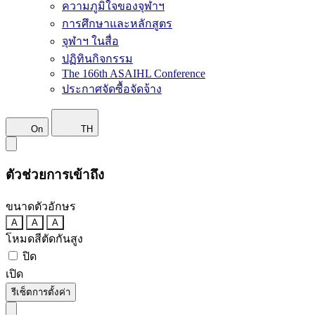
ความภูมิใจของจุฬาฯ
การศึกษาและหลักสูตร
จุฬาฯ ในสื่อ
ปฏิทินกิจกรรม
The 166th ASAIHL Conference
ประกาศจัดซื้อจัดจ้าง
On
TH
ตัวช่วยการเข้าถึง
ขนาดตัวอักษร
A
A
A
โหมดสีตัดกันสูง
ปิด
เปิด
รีเซ็ตการตั้งค่า