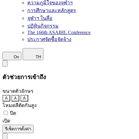
ความภูมิใจของจุฬาฯ
การศึกษาและหลักสูตร
จุฬาฯ ในสื่อ
ปฏิทินกิจกรรม
The 166th ASAIHL Conference
ประกาศจัดซื้อจัดจ้าง
On
TH
ตัวช่วยการเข้าถึง
ขนาดตัวอักษร
A
A
A
โหมดสีตัดกันสูง
ปิด
เปิด
รีเซ็ตการตั้งค่า