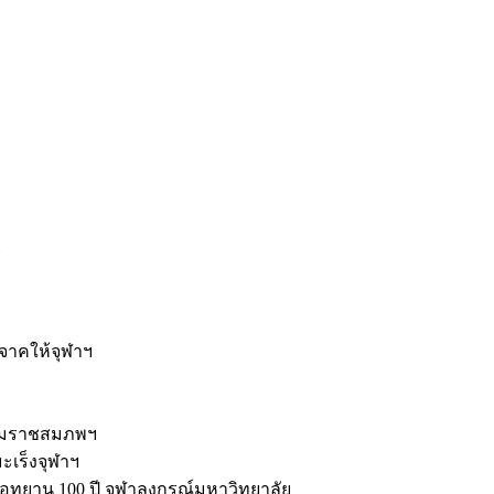
ะ
ิจาคให้จุฬาฯ
รมราชสมภพฯ
มะเร็งจุฬาฯ
ุทยาน 100 ปี จุฬาลงกรณ์มหาวิทยาลัย