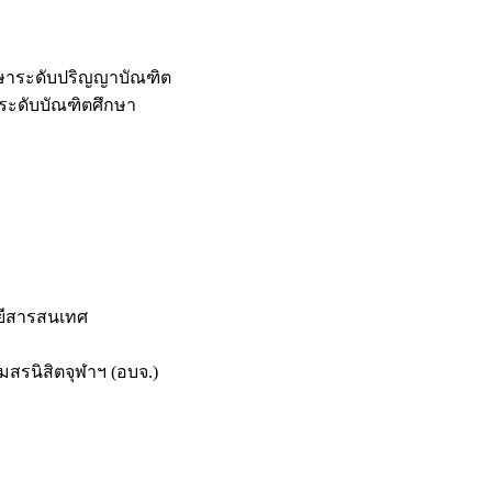
กษาระดับปริญญาบัณฑิต
ระดับบัณฑิตศึกษา
ยีสารสนเทศ
สรนิสิตจุฬาฯ (อบจ.)