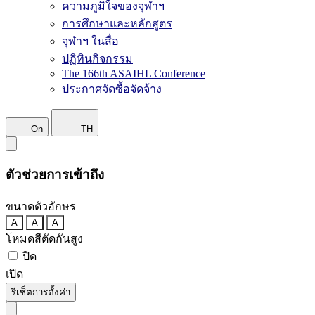
ความภูมิใจของจุฬาฯ
การศึกษาและหลักสูตร
จุฬาฯ ในสื่อ
ปฏิทินกิจกรรม
The 166th ASAIHL Conference
ประกาศจัดซื้อจัดจ้าง
On
TH
ตัวช่วยการเข้าถึง
ขนาดตัวอักษร
A
A
A
โหมดสีตัดกันสูง
ปิด
เปิด
รีเซ็ตการตั้งค่า