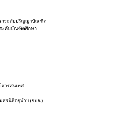
กษาระดับปริญญาบัณฑิต
ระดับบัณฑิตศึกษา
ยีสารสนเทศ
สรนิสิตจุฬาฯ (อบจ.)