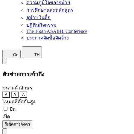
ความภูมิใจของจุฬาฯ
การศึกษาและหลักสูตร
จุฬาฯ ในสื่อ
ปฏิทินกิจกรรม
The 166th ASAIHL Conference
ประกาศจัดซื้อจัดจ้าง
On
TH
ตัวช่วยการเข้าถึง
ขนาดตัวอักษร
A
A
A
โหมดสีตัดกันสูง
ปิด
เปิด
รีเซ็ตการตั้งค่า