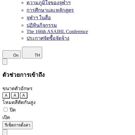
ความภูมิใจของจุฬาฯ
การศึกษาและหลักสูตร
จุฬาฯ ในสื่อ
ปฏิทินกิจกรรม
The 166th ASAIHL Conference
ประกาศจัดซื้อจัดจ้าง
On
TH
ตัวช่วยการเข้าถึง
ขนาดตัวอักษร
A
A
A
โหมดสีตัดกันสูง
ปิด
เปิด
รีเซ็ตการตั้งค่า