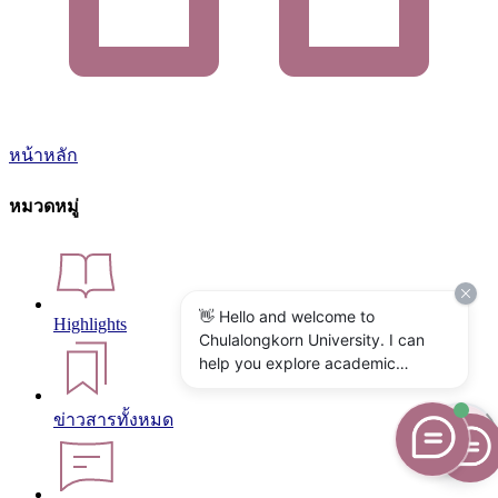
หน้าหลัก
หมวดหมู่
👋 Hello and welcome to
Highlights
Chulalongkorn University. I can
help you explore academic
programs, admissions, research,
campus life, and university
ข่าวสารทั้งหมด
services. What would you like to
know?