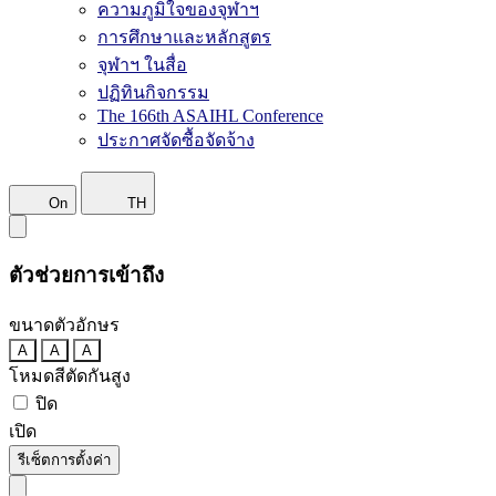
ความภูมิใจของจุฬาฯ
การศึกษาและหลักสูตร
จุฬาฯ ในสื่อ
ปฏิทินกิจกรรม
The 166th ASAIHL Conference
ประกาศจัดซื้อจัดจ้าง
On
TH
ตัวช่วยการเข้าถึง
ขนาดตัวอักษร
A
A
A
โหมดสีตัดกันสูง
ปิด
เปิด
รีเซ็ตการตั้งค่า