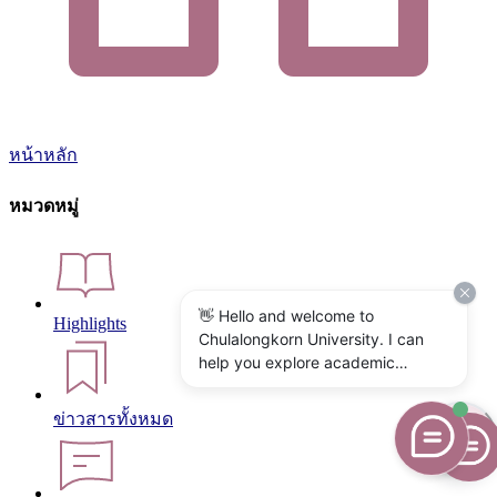
หน้าหลัก
หมวดหมู่
👋 Hello and welcome to
Highlights
Chulalongkorn University. I can
help you explore academic
programs, admissions, research,
campus life, and university
ข่าวสารทั้งหมด
services. What would you like to
know?