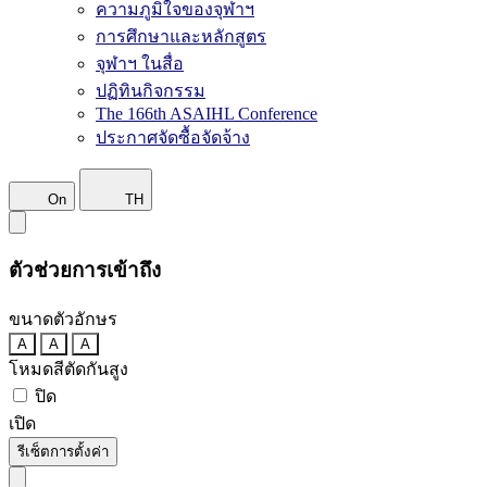
ความภูมิใจของจุฬาฯ
การศึกษาและหลักสูตร
จุฬาฯ ในสื่อ
ปฏิทินกิจกรรม
The 166th ASAIHL Conference
ประกาศจัดซื้อจัดจ้าง
On
TH
ตัวช่วยการเข้าถึง
ขนาดตัวอักษร
A
A
A
โหมดสีตัดกันสูง
ปิด
เปิด
รีเซ็ตการตั้งค่า