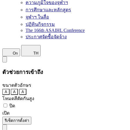
ความภูมิใจของจุฬาฯ
การศึกษาและหลักสูตร
จุฬาฯ ในสื่อ
ปฏิทินกิจกรรม
The 166th ASAIHL Conference
ประกาศจัดซื้อจัดจ้าง
On
TH
ตัวช่วยการเข้าถึง
ขนาดตัวอักษร
A
A
A
โหมดสีตัดกันสูง
ปิด
เปิด
รีเซ็ตการตั้งค่า