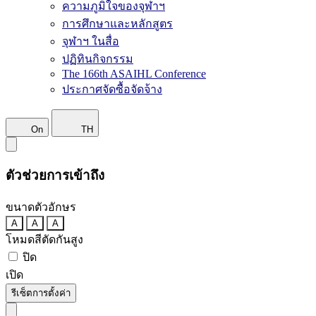
ความภูมิใจของจุฬาฯ
การศึกษาและหลักสูตร
จุฬาฯ ในสื่อ
ปฏิทินกิจกรรม
The 166th ASAIHL Conference
ประกาศจัดซื้อจัดจ้าง
On
TH
ตัวช่วยการเข้าถึง
ขนาดตัวอักษร
A
A
A
โหมดสีตัดกันสูง
ปิด
เปิด
รีเซ็ตการตั้งค่า