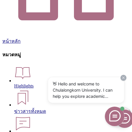
หน้าหลัก
หมวดหมู่
👋 Hello and welcome to
Highlights
Chulalongkorn University. I can
help you explore academic
programs, admissions, research,
campus life, and university
ข่าวสารทั้งหมด
services. What would you like to
know?