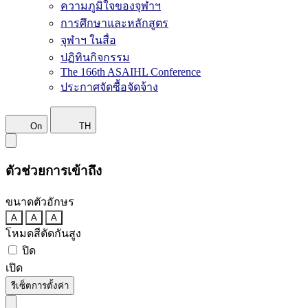
ความภูมิใจของจุฬาฯ
การศึกษาและหลักสูตร
จุฬาฯ ในสื่อ
ปฏิทินกิจกรรม
The 166th ASAIHL Conference
ประกาศจัดซื้อจัดจ้าง
On
TH
ตัวช่วยการเข้าถึง
ขนาดตัวอักษร
A
A
A
โหมดสีตัดกันสูง
ปิด
เปิด
รีเซ็ตการตั้งค่า