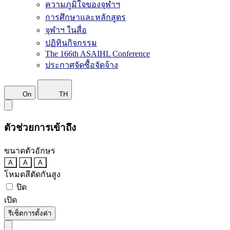
ความภูมิใจของจุฬาฯ
การศึกษาและหลักสูตร
จุฬาฯ ในสื่อ
ปฏิทินกิจกรรม
The 166th ASAIHL Conference
ประกาศจัดซื้อจัดจ้าง
On
TH
ตัวช่วยการเข้าถึง
ขนาดตัวอักษร
A
A
A
โหมดสีตัดกันสูง
ปิด
เปิด
รีเซ็ตการตั้งค่า