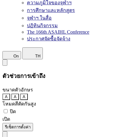
ความภูมิใจของจุฬาฯ
การศึกษาและหลักสูตร
จุฬาฯ ในสื่อ
ปฏิทินกิจกรรม
The 166th ASAIHL Conference
ประกาศจัดซื้อจัดจ้าง
On
TH
ตัวช่วยการเข้าถึง
ขนาดตัวอักษร
A
A
A
โหมดสีตัดกันสูง
ปิด
เปิด
รีเซ็ตการตั้งค่า