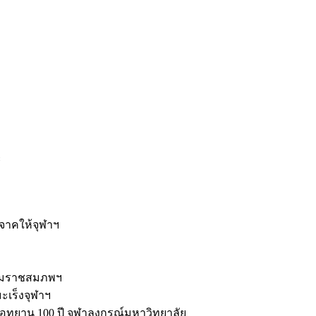
ะ
ิจาคให้จุฬาฯ
รมราชสมภพฯ
มะเร็งจุฬาฯ
ุทยาน 100 ปี จุฬาลงกรณ์มหาวิทยาลัย