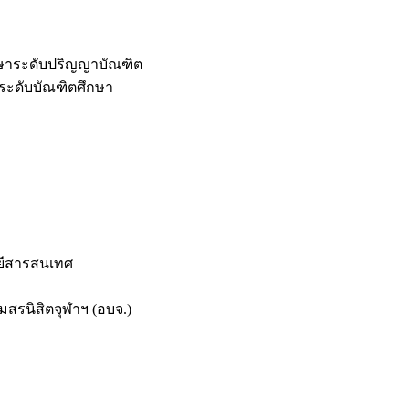
กษาระดับปริญญาบัณฑิต
ระดับบัณฑิตศึกษา
ยีสารสนเทศ
สรนิสิตจุฬาฯ (อบจ.)