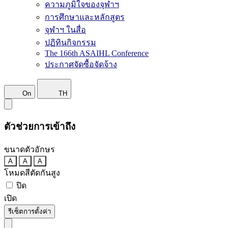
ความภูมิใจของจุฬาฯ
การศึกษาและหลักสูตร
จุฬาฯ ในสื่อ
ปฏิทินกิจกรรม
The 166th ASAIHL Conference
ประกาศจัดซื้อจัดจ้าง
On
TH
ตัวช่วยการเข้าถึง
ขนาดตัวอักษร
A
A
A
โหมดสีตัดกันสูง
ปิด
เปิด
รีเซ็ตการตั้งค่า