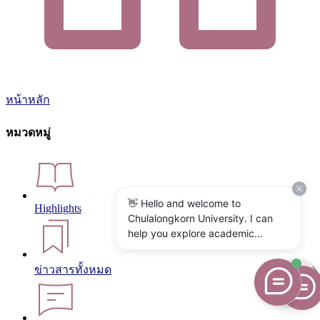
หน้าหลัก
หมวดหมู่
👋 Hello and welcome to
Highlights
Chulalongkorn University. I can
help you explore academic
programs, admissions, research,
campus life, and university
ข่าวสารทั้งหมด
services. What would you like to
know?