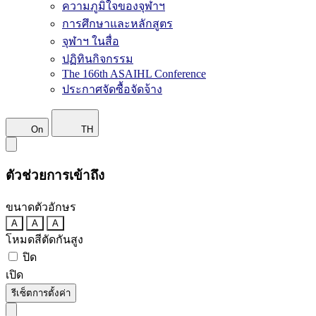
ความภูมิใจของจุฬาฯ
การศึกษาและหลักสูตร
จุฬาฯ ในสื่อ
ปฏิทินกิจกรรม
The 166th ASAIHL Conference
ประกาศจัดซื้อจัดจ้าง
On
TH
ตัวช่วยการเข้าถึง
ขนาดตัวอักษร
A
A
A
โหมดสีตัดกันสูง
ปิด
เปิด
รีเซ็ตการตั้งค่า