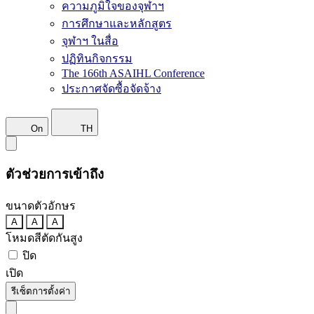
ความภูมิใจของจุฬาฯ
การศึกษาและหลักสูตร
จุฬาฯ ในสื่อ
ปฏิทินกิจกรรม
The 166th ASAIHL Conference
ประกาศจัดซื้อจัดจ้าง
On
TH
ตัวช่วยการเข้าถึง
ขนาดตัวอักษร
A
A
A
โหมดสีตัดกันสูง
ปิด
เปิด
รีเซ็ตการตั้งค่า