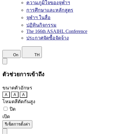
ความภูมิใจของจุฬาฯ
การศึกษาและหลักสูตร
จุฬาฯ ในสื่อ
ปฏิทินกิจกรรม
The 166th ASAIHL Conference
ประกาศจัดซื้อจัดจ้าง
On
TH
ตัวช่วยการเข้าถึง
ขนาดตัวอักษร
A
A
A
โหมดสีตัดกันสูง
ปิด
เปิด
รีเซ็ตการตั้งค่า