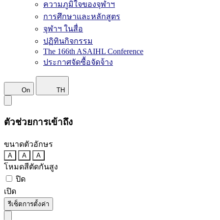
ความภูมิใจของจุฬาฯ
การศึกษาและหลักสูตร
จุฬาฯ ในสื่อ
ปฏิทินกิจกรรม
The 166th ASAIHL Conference
ประกาศจัดซื้อจัดจ้าง
On
TH
ตัวช่วยการเข้าถึง
ขนาดตัวอักษร
A
A
A
โหมดสีตัดกันสูง
ปิด
เปิด
รีเซ็ตการตั้งค่า