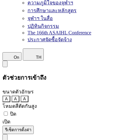
ความภูมิใจของจุฬาฯ
การศึกษาและหลักสูตร
จุฬาฯ ในสื่อ
ปฏิทินกิจกรรม
The 166th ASAIHL Conference
ประกาศจัดซื้อจัดจ้าง
On
TH
ตัวช่วยการเข้าถึง
ขนาดตัวอักษร
A
A
A
โหมดสีตัดกันสูง
ปิด
เปิด
รีเซ็ตการตั้งค่า